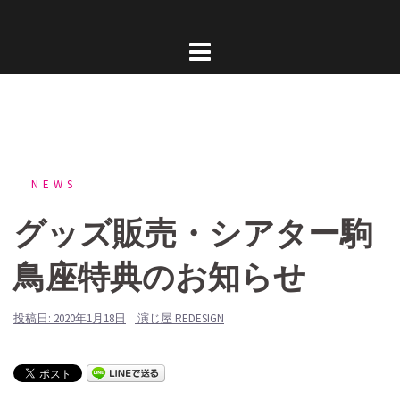
コ
ン
テ
ン
ツ
へ
ス
キ
NEWS
ッ
グッズ販売・シアター駒
プ
鳥座特典のお知らせ
投稿日:
2020年1月18日
演じ屋 REDESIGN