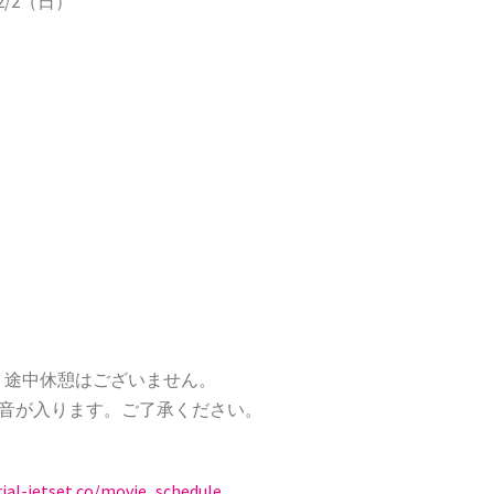
2/2（日）
 ：途中休憩はございません。
音が入ります。ご了承ください。
rial-jetset.co/movie_schedule