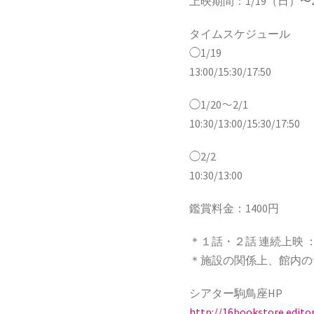
上映期間：1/19（日）〜
タイムスケジュール
◯1/19
13:00/15:30/17:50
◯1/20〜2/1
10:30/13:00/15:30/17:50
◯2/2
10:30/13:00
鑑賞料金：1400円
＊１話・２話 連続上映
＊施設の関係上、館内の
シアター駒鳥座HP
http://16bookstore.edito