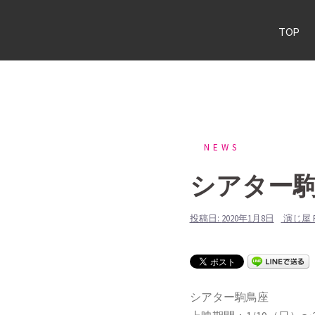
コ
ン
TOP
テ
ン
ツ
へ
ス
キ
NEWS
ッ
シアター
プ
投稿日:
2020年1月8日
演じ屋 R
シアター駒鳥座