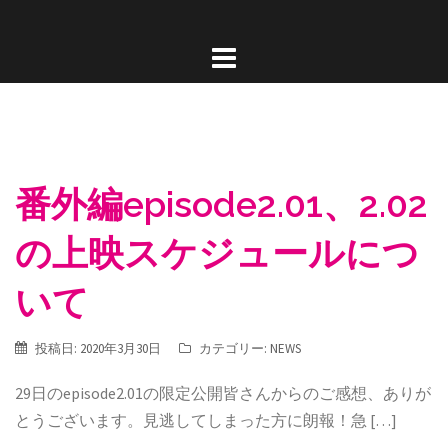
コ
ン
テ
ン
ツ
へ
ス
番外編episode2.01、2.02
キ
ッ
の上映スケジュールにつ
プ
いて
投稿日:
2020年3月30日
カテゴリー:
NEWS
29日のepisode2.01の限定公開皆さんからのご感想、ありが
とうございます。見逃してしまった方に朗報！急 […]