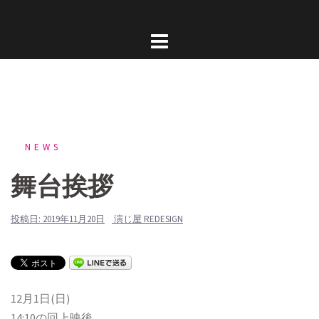
コ
ン
テ
ン
ツ
へ
ス
キ
NEWS
ッ
舞台挨拶
プ
投稿日:
2019年11月20日
演じ屋 REDESIGN
12月1日(日)
14:10の回上映後