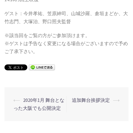
ゲスト：今井孝祐、笠原紳司、山城沙羅、倉垣まどか、大
竹志門、大塚治、野口照夫監督
※該当回をご覧の方がご参加頂けます。
※ゲストは予告なく変更になる場合がございますので予め
ご了承下さい。
⟵
2020年1月 舞台とな
追加舞台挨拶決定
⟶
投
った大阪でも公開決定
稿
ナ
ビ